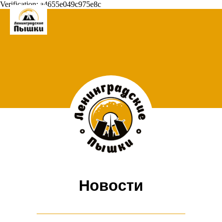
Verification: a4655e049c975e8c
Новости