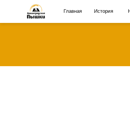
Verification: a4655e049c975e8c
Главная
История