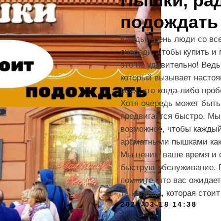
Пышки, рад
подождать
Каждый день люди со все
очереди, чтобы купить и
это не удивительно! Вед
который вызывает настоя
всех, кто когда-либо про
Хотя очередь может быть
продвигается быстро. Мы
возможное, чтобы кажды
ароматными пышками как
Мы ценим ваше время и 
быструю обслуживание. П
помните, что вас ожидае
та награда, которая сто
2024-03-18 14:38