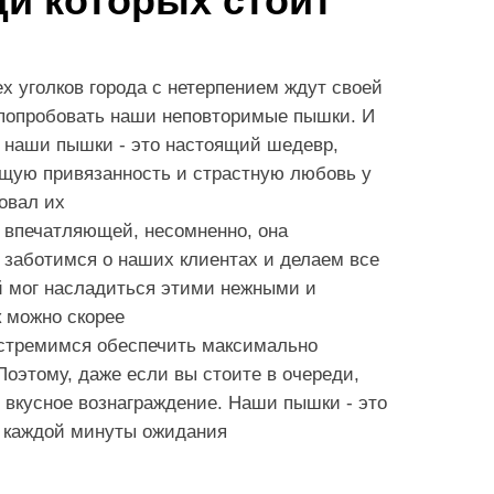
и которых стоит
х уголков города с нетерпением ждут своей
 попробовать наши неповторимые пышки. И
ь наши пышки - это настоящий шедевр,
щую привязанность и страстную любовь у
бовал их
 впечатляющей, несомненно, она
 заботимся о наших клиентах и делаем все
й мог насладиться этими нежными и
 можно скорее
стремимся обеспечить максимально
оэтому, даже если вы стоите в очереди,
т вкусное вознаграждение. Наши пышки - это
ит каждой минуты ожидания