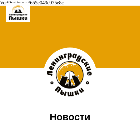
Verification: a4655e049c975e8c
Новости